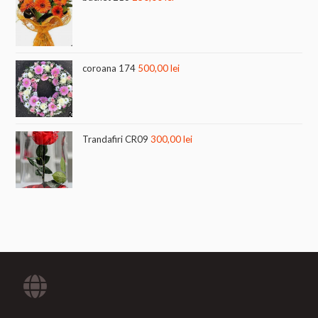
coroana 174
500,00
lei
Trandafiri CR09
300,00
lei