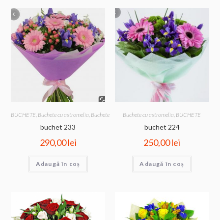
BUCHETE
,
Buchete cu astromelia
,
Buchete cu gerbera
Buchete cu astromelia
,
BUCHETE
buchet 233
buchet 224
290,00
lei
250,00
lei
Adaugă în coș
Adaugă în coș