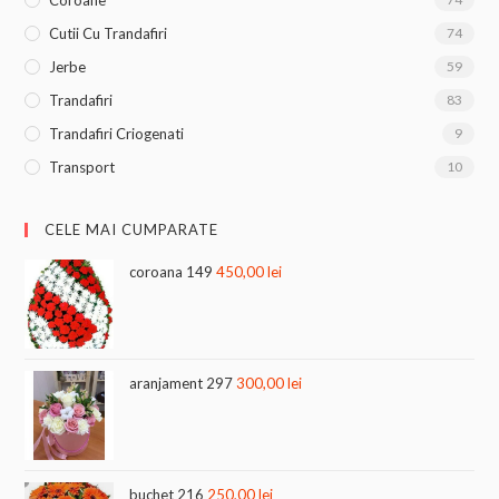
Cutii Cu Trandafiri
74
Jerbe
59
Trandafiri
83
Trandafiri Criogenati
9
Transport
10
CELE MAI CUMPARATE
coroana 149
450,00
lei
aranjament 297
300,00
lei
buchet 216
250,00
lei