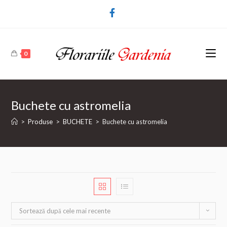
0
Buchete cu astromelia
>
Produse
>
BUCHETE
>
Buchete cu astromelia
Sortează după cele mai recente