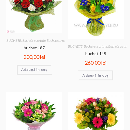
BUCHETE
,
Buchete asortate
,
Buchete cu astromelia
,
Buchete cu trandafiri
BUCHETE
,
Buchete asortate
,
Buchete cu astr
buchet 187
buchet 145
300,00
lei
260,00
lei
Adaugă în coș
Adaugă în coș