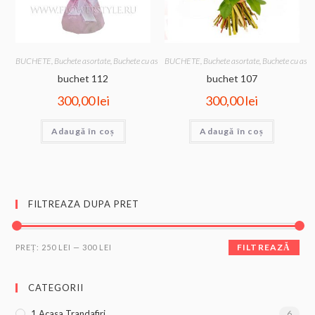
BUCHETE
,
Buchete asortate
,
Buchete cu astromelia
BUCHETE
,
Buchete cu gerbera
,
Buchete asortate
,
Buchete cu trandaf
,
Buchete cu astr
buchet 112
buchet 107
300,00
lei
300,00
lei
Adaugă în coș
Adaugă în coș
FILTREAZA DUPA PRET
FILTREAZĂ
PREȚ:
250 LEI
—
300 LEI
CATEGORII
1 Acasa Trandafiri
6