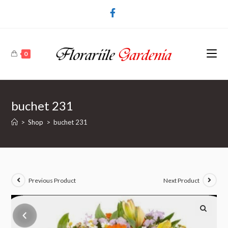
0
buchet 231
>
Shop
>
buchet 231
Previous Product
Next Product
🔍