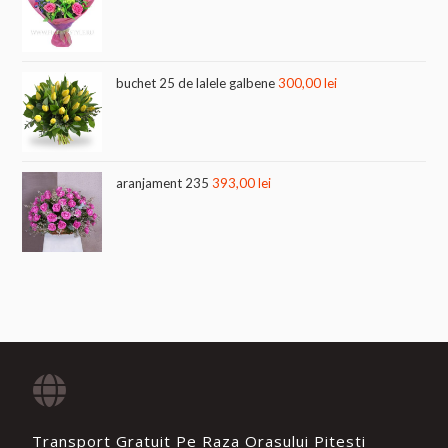
buchet 25 de lalele galbene
300,00
lei
aranjament 235
393,00
lei
Transport Gratuit Pe Raza Orasului Pitesti