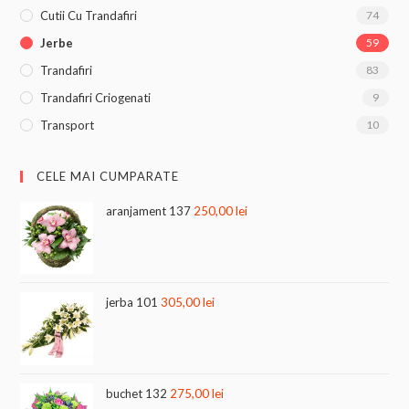
Cutii Cu Trandafiri
74
Jerbe
59
Trandafiri
83
Trandafiri Criogenati
9
Transport
10
CELE MAI CUMPARATE
aranjament 137
250,00
lei
jerba 101
305,00
lei
buchet 132
275,00
lei