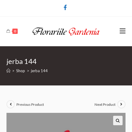
0
jerba 144
>
Shop
>
jerba 144
Previous Product
Next Product
🔍