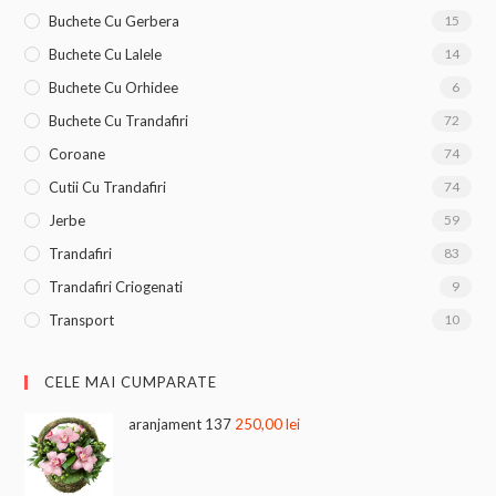
Buchete Cu Gerbera
15
Buchete Cu Lalele
14
Buchete Cu Orhidee
6
Buchete Cu Trandafiri
72
Coroane
74
Cutii Cu Trandafiri
74
Jerbe
59
Trandafiri
83
Trandafiri Criogenati
9
Transport
10
CELE MAI CUMPARATE
aranjament 137
250,00
lei