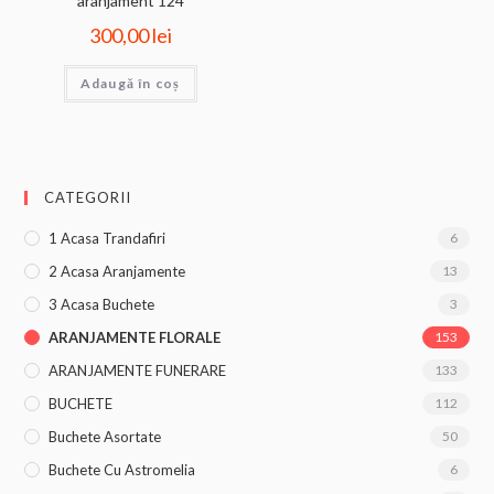
aranjament 124
300,00
lei
Adaugă în coș
CATEGORII
1 Acasa Trandafiri
6
2 Acasa Aranjamente
13
3 Acasa Buchete
3
ARANJAMENTE FLORALE
153
ARANJAMENTE FUNERARE
133
BUCHETE
112
Buchete Asortate
50
Buchete Cu Astromelia
6