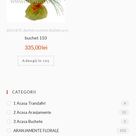
BUCHETE
,
Buchete asortate
,
Buchete cu trandafiri
buchet 110
335,00
lei
Adaugă în coș
CATEGORII
1 Acasa Trandafiri
6
2 Acasa Aranjamente
13
3 Acasa Buchete
3
ARANJAMENTE FLORALE
153