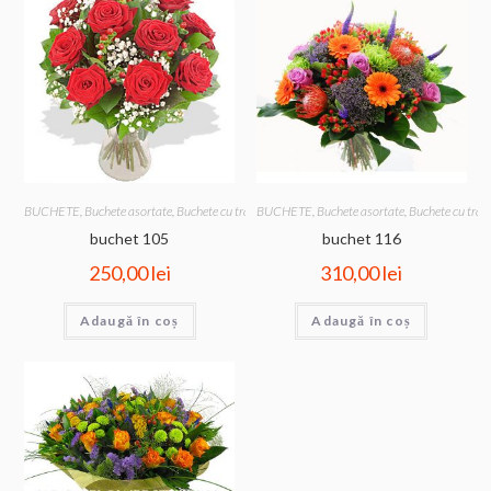
BUCHETE
,
Buchete asortate
,
Buchete cu trandafiri
BUCHETE
,
Buchete asortate
,
Buchete cu trand
buchet 105
buchet 116
250,00
lei
310,00
lei
Adaugă în coș
Adaugă în coș