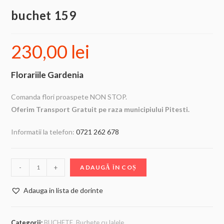
buchet 159
230,00
lei
Florariile Gardenia
Comanda flori proaspete NON STOP.
Oferim Transport Gratuit pe raza municipiului Pitesti.
Informatii la telefon:
0721 262 678
-
+
ADAUGĂ ÎN COȘ
Adauga in lista de dorinte
Categorii:
BUCHETE
,
Buchete cu lalele