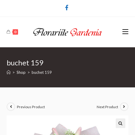
0
buchet 159
>
Shop
>
buchet 159
Previous Product
Next Product
🔍