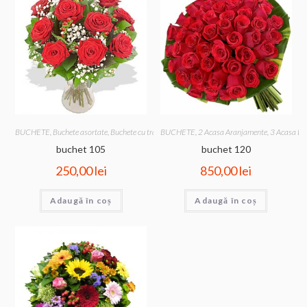
BUCHETE
,
Buchete asortate
,
Buchete cu trandafiri
BUCHETE
,
2 Acasa Aranjamente
,
3 Acasa Bu
buchet 105
buchet 120
250,00
lei
850,00
lei
Adaugă în coș
Adaugă în coș