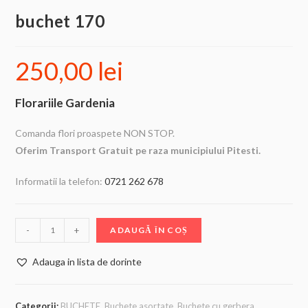
buchet 170
250,00
lei
Florariile Gardenia
Comanda flori proaspete NON STOP.
Oferim Transport Gratuit pe raza municipiului Pitesti.
Informatii la telefon:
0721 262 678
-
+
ADAUGĂ ÎN COȘ
Adauga in lista de dorinte
Categorii:
BUCHETE
,
Buchete asortate
,
Buchete cu gerbera