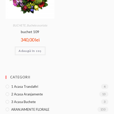
BUCHETE
,
Buchete asortate
buchet 109
340,00
lei
Adaugă în coș
CATEGORII
1 Acasa Trandafiri
6
2 Acasa Aranjamente
13
3 Acasa Buchete
3
ARANJAMENTE FLORALE
153