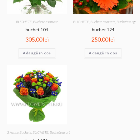
BUCHETE
,
Buchete asortate
BUCHETE
,
Buchete asortate
,
Buchete cu gerb
buchet 104
buchet 124
305,00
lei
250,00
lei
Adaugă în coș
Adaugă în coș
3 Acasa Buchete
,
BUCHETE
,
Buchete asortate
,
Buchete cu trandafiri