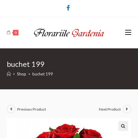
0
buchet 199
>
Shop
>
buchet 199
Previous Product
Next Product
🔍