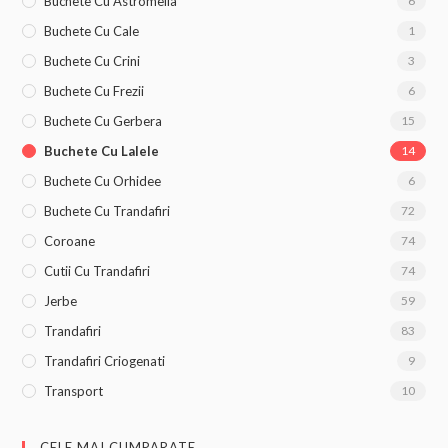
Buchete Cu Astromelia
6
Buchete Cu Cale
1
Buchete Cu Crini
3
Buchete Cu Frezii
6
Buchete Cu Gerbera
15
Buchete Cu Lalele
14
Buchete Cu Orhidee
6
Buchete Cu Trandafiri
72
Coroane
74
Cutii Cu Trandafiri
74
Jerbe
59
Trandafiri
83
Trandafiri Criogenati
9
Transport
10
CELE MAI CUMPARATE