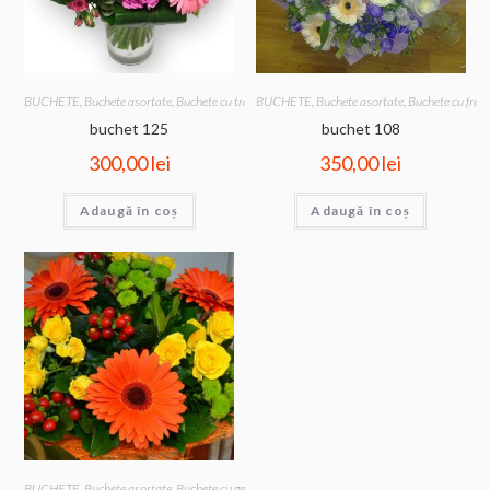
BUCHETE
,
Buchete asortate
,
Buchete cu trandafiri
BUCHETE
,
Buchete asortate
,
Buchete cu frezi
buchet 125
buchet 108
300,00
lei
350,00
lei
Adaugă în coș
Adaugă în coș
BUCHETE
,
Buchete asortate
,
Buchete cu gerbera
,
Buchete cu trandafiri