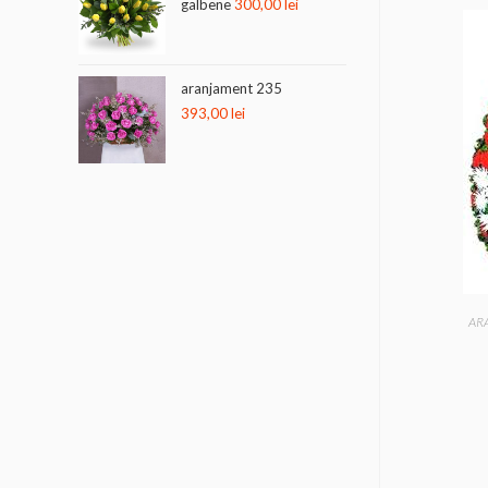
galbene
300,00
lei
aranjament 235
393,00
lei
AR