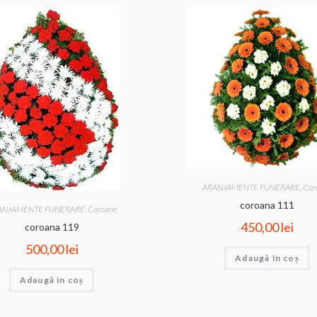
ARANJAMENTE FUNERARE
,
Cor
coroana 111
ANJAMENTE FUNERARE
,
Coroane
450,00
lei
coroana 119
500,00
lei
Adaugă în coș
Adaugă în coș