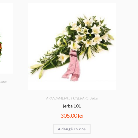
oane
ARANJAMENTE FUNERARE
,
Jerbe
jerba 101
305,00
lei
Adaugă în coș