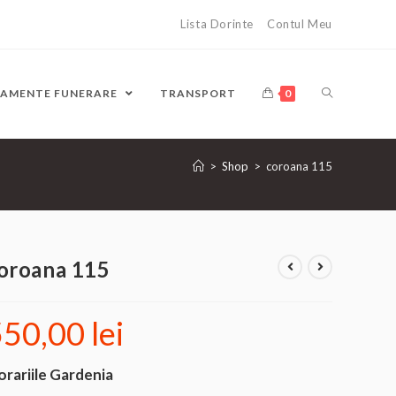
Lista Dorinte
Contul Meu
JAMENTE FUNERARE
TRANSPORT
0
>
Shop
>
coroana 115
oroana 115
550,00
lei
orariile Gardenia