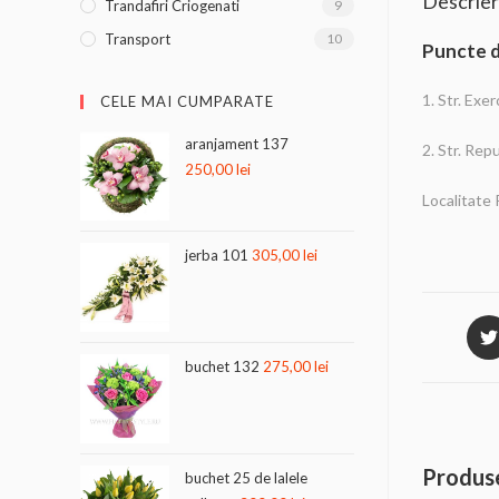
Descrie
Trandafiri Criogenati
9
Transport
10
Puncte d
1. Str. Exe
CELE MAI CUMPARATE
aranjament 137
2. Str. Rep
250,00
lei
Localitate 
jerba 101
305,00
lei
buchet 132
275,00
lei
Produse
buchet 25 de lalele