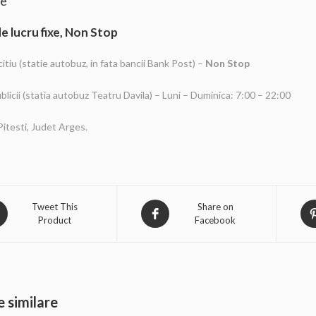
re
e lucru fixe, Non Stop
rcitiu (statie autobuz, in fata bancii Bank Post) –
Non Stop
ublicii (statia autobuz Teatru Davila) – Luni – Duminica: 7:00 – 22:00
Pitesti, Judet Arges.
Tweet This
Share on
Product
Facebook
 similare