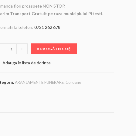
manda flori proaspete NON STOP.
erim Transport Gratuit pe raza municipiului Pitesti.
formatii la telefon:
0721 262 678
-
+
ADAUGĂ ÎN COȘ
Adauga in lista de dorinte
tegorii:
ARANJAMENTE FUNERARE
,
Coroane