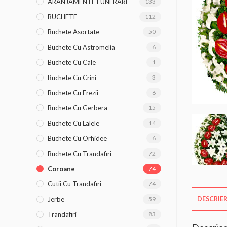
ARANJAMENTE FUNERARE
133
BUCHETE
112
Buchete Asortate
50
Buchete Cu Astromelia
6
Buchete Cu Cale
1
Buchete Cu Crini
3
Buchete Cu Frezii
6
Buchete Cu Gerbera
15
Buchete Cu Lalele
14
Buchete Cu Orhidee
6
Buchete Cu Trandafiri
72
Coroane
74
Cutii Cu Trandafiri
74
Jerbe
59
DESCRIE
Trandafiri
83