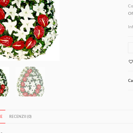
Co
Of
In
Ca
RE
RECENZII (0)