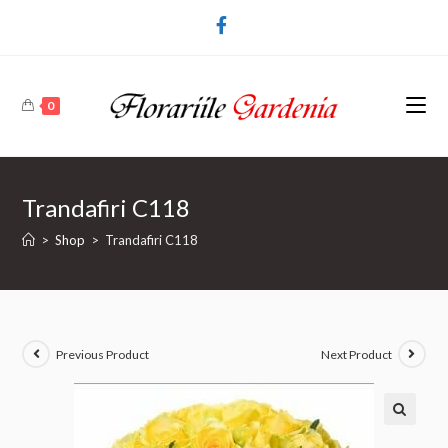
0
Trandafiri C118
>
Shop
>
Trandafiri C118
Previous Product
Next Product
🔍