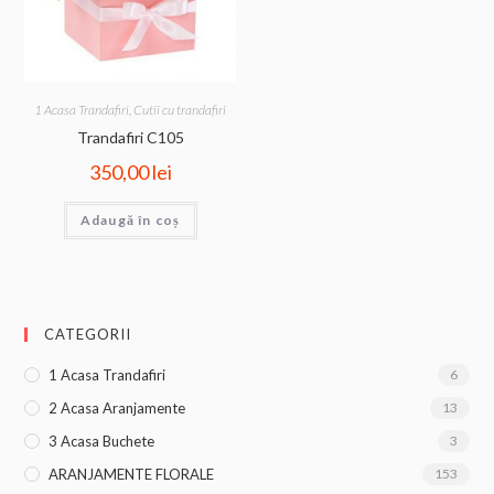
1 Acasa Trandafiri
,
Cutii cu trandafiri
Trandafiri C105
350,00
lei
Adaugă în coș
CATEGORII
1 Acasa Trandafiri
6
2 Acasa Aranjamente
13
3 Acasa Buchete
3
ARANJAMENTE FLORALE
153