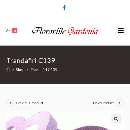
0
Trandafiri C139
>
Shop
>
Trandafiri C139
Previous Product
Next Product
🔍