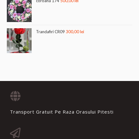
coroana 174
500,00
lei
Trandafiri CR09
300,00
lei
Transport Gratuit Pe Raza Orasului Pitesti