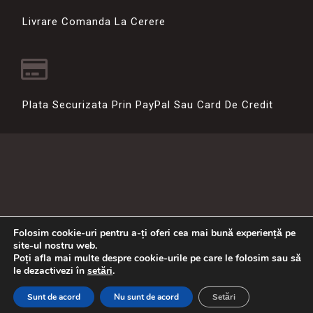
Livrare Comanda La Cerere
Plata Securizata Prin PayPal Sau Card De Credit
Folosim cookie-uri pentru a-ți oferi cea mai bună experiență pe
site-ul nostru web.
Poți afla mai multe despre cookie-urile pe care le folosim sau să
le dezactivezi în
setări
.
www.florariilegardenia.ro © 2013 Toate drepturile rezervate.
Sunt de acord
Nu sunt de acord
Setări