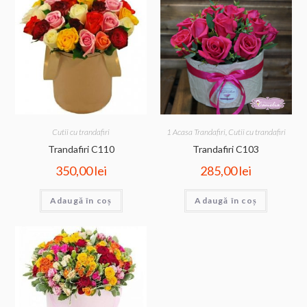
Cutii cu trandafiri
1 Acasa Trandafiri
,
Cutii cu trandafiri
Trandafiri C110
Trandafiri C103
350,00
lei
285,00
lei
Adaugă în coș
Adaugă în coș