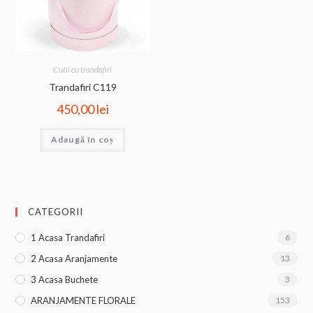
Cutii cu trandafiri
Trandafiri C119
450,00
lei
Adaugă în coș
CATEGORII
1 Acasa Trandafiri
6
2 Acasa Aranjamente
13
3 Acasa Buchete
3
ARANJAMENTE FLORALE
153