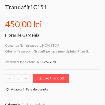
Trandafiri C151
450,00
lei
Florariile Gardenia
Comanda flori proaspete NON STOP.
Oferim Transport Gratuit pe raza municipiului Pitesti.
Informatii la telefon:
0721 262 678
-
+
ADAUGĂ ÎN COȘ
Adauga in lista de dorinte
Categorie:
Cutii cu trandafiri