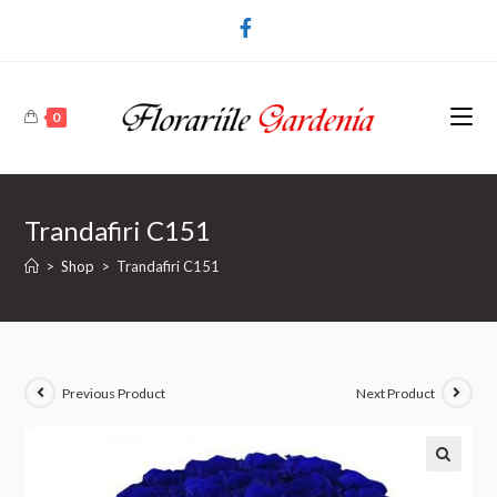
0
Trandafiri C151
>
Shop
>
Trandafiri C151
Previous Product
Next Product
🔍