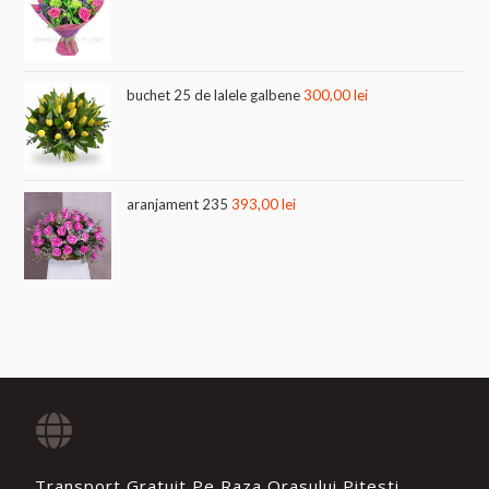
buchet 25 de lalele galbene
300,00
lei
aranjament 235
393,00
lei
Transport Gratuit Pe Raza Orasului Pitesti