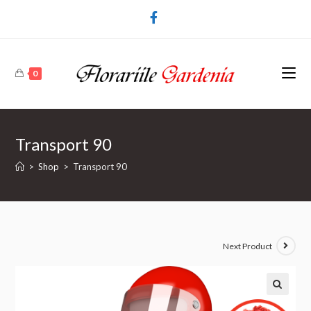
0
Transport 90
>
Shop
>
Transport 90
Next Product
🔍