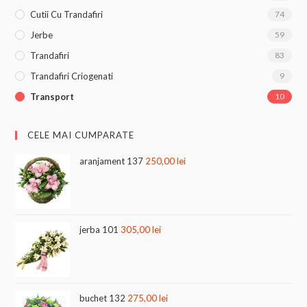
Cutii Cu Trandafiri
74
Jerbe
59
Trandafiri
83
Trandafiri Criogenati
9
Transport
10
CELE MAI CUMPARATE
aranjament 137
250,00
lei
jerba 101
305,00
lei
buchet 132
275,00
lei